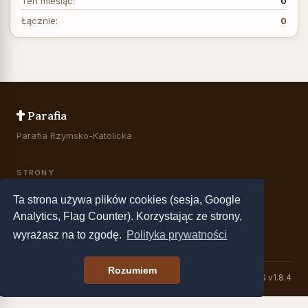
Ten miesiąc:
0
Łącznie:
0
Parafia
Parafia Rzymsko-Katolicka
STRONY
Ta strona używa plików cookies (sesja, Google
POLECAMY
Analytics, Flag Counter). Korzystając ze strony,
Kanał RSS
wyrażasz na to zgodę.
Polityka prywatności
Rozumiem
© 2026 Parafia
WitkaCMS
v1.8.4